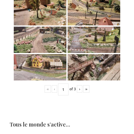
«
‹
of
3
›
»
Tous le monde s’active…