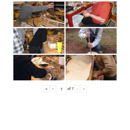
«
‹
of
7
›
»