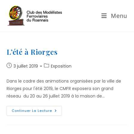
Skip
to
Menu
content
L’été à Riorges
Publication
Post
3 juillet 2019
Exposition
publiée :
category:
Dans le cadre des animations organisées par la ville de
Riorges pour l'été 2019, le CMFR exposera son grand
réseau du 20 au 26 juillet 2019 à la maison de…
L’été
Continuer La Lecture
À
Riorges