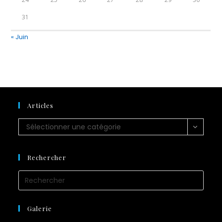
31
« Juin
Articles
Articles
Sélectionner une catégorie
Rechercher
Press
Esca
to
Galerie
close