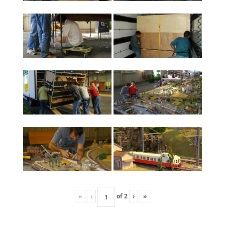
«
‹
of
2
›
»